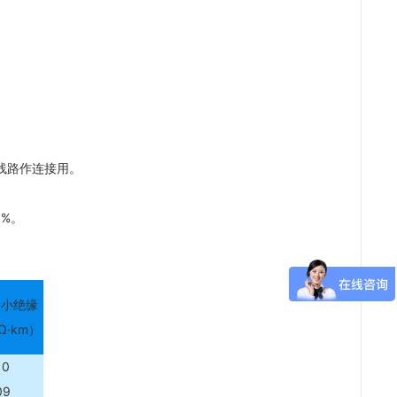
设线路作连接用。
%。
最小绝缘
Ω·km）
10
09