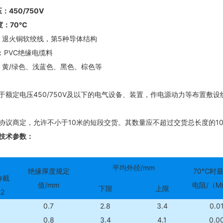
450/750V
度：70℃
：
退火铜软绞线，第5种导体结构
：PVC绝缘电缆料
：
黄/绿色、浅蓝色、黑色、棕色等
：
于额定电压450/750V及以下的电气设备、装置，作电源动力等布置敷
协议商定，允许不小于10米的短段交货。其数量应不超过交货总长度的10
技术参数：
平均外径/mm
绝缘厚度规定
70℃时
称截
值/mm
电阻/（M
下限
上限
2
0.7
2.8
3.4
0.0
0.8
3.4
4.1
0.0