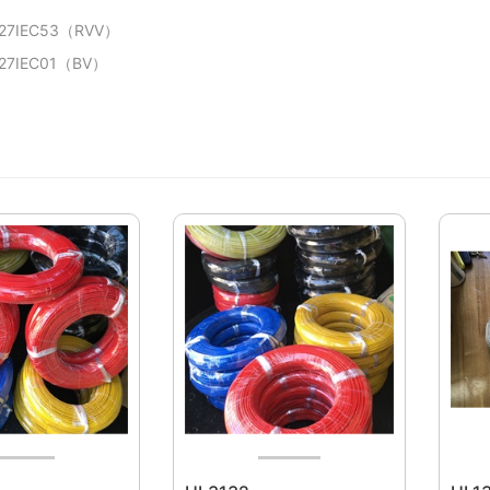
7IEC53（RVV）
7IEC01（BV）