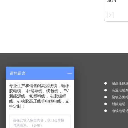
AGR
产品中心
请您留言
氟塑料绝缘耐高温电线
耐高压绝缘
专业生产和销售耐高温线缆，硅橡
耐火电线耐温 300℃--1200℃
高温电缆耐
胶电缆、 补偿导线、绕包线 、EV
新能源线、氟塑料线 、硅胶编织
硅橡胶绝缘耐高温电线
聚氯乙烯
线、硅橡胶高压线等电缆电线，支
辐照交联线
射频电缆
持定制！
补偿导线、补偿电缆
电线电缆
快速链接