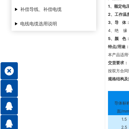
1
、额定电压：
补偿导线、补偿电缆
2
、工作温
3
、导 体
电线电缆选用说明
4、绝 缘
5
、颜 色
特点/用途
本产品适用
交货要求：
按双方合同
规格结构及
导体标
面/mm
1.5
2.5