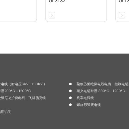
UL3132
UL1
电线（耐电压3KV--100KV ）
聚氯乙烯绝缘电线电缆、控制电缆
温200℃～1200℃
耐火电缆耐温 300℃--1200℃
绝缘尼龙护套电线、飞机腊克线
机车电源线
螺旋形弹簧电线
选用说明