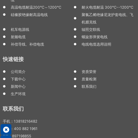
高温电缆耐温200℃～1200℃
耐火电缆耐温 300℃--1200℃
硅橡胶绝缘耐高温电线
聚氯乙烯绝缘尼龙护套电线、飞
机腊克线
机车电源线
辐照交联线
射频电缆
螺旋形弹簧电线
补偿导线、补偿电缆
电线电缆选用说明
快速链接
公司简介
资质荣誉
下载中心
质量检测
新闻中心
联系我们
生产环境
联系我们
手机：13818216482
电话：400 882 1961
QQ：897198855