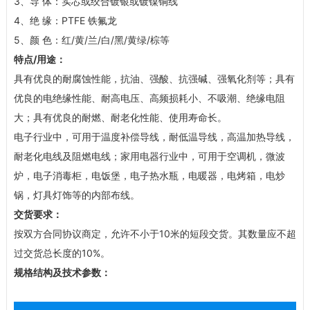
3、导 体：实芯或绞合镀银或镀镍铜线
4、绝 缘：PTFE 铁氟龙
5、颜 色：红/黄/兰/白/黑/黄绿/棕等
特点/用途：
具有优良的耐腐蚀性能，抗油、强酸、抗强碱、强氧化剂等；具有
优良的电绝缘性能、耐高电压、高频损耗小、不吸潮、绝缘电阻
大；具有优良的耐燃、耐老化性能、使用寿命长。
电子行业中，可用于温度补偿导线，耐低温导线，高温加热导线，
耐老化电线及阻燃电线；家用电器行业中，可用于空调机，微波
炉，电子消毒柜，电饭堡，电子热水瓶，电暖器，电烤箱，电炒
锅，灯具灯饰等的内部布线。
交货要求：
按双方合同协议商定，允许不小于10米的短段交货。其数量应不超
过交货总长度的10%。
规格结构及技术参数：