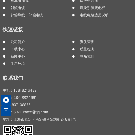
机车电源线
辐照交联线
射频电缆
螺旋形弹簧电线
补偿导线、补偿电缆
电线电缆选用说明
快速链接
公司简介
资质荣誉
下载中心
质量检测
新闻中心
联系我们
生产环境
联系我们
手机：13818216482
电话：400 882 1961
QQ：897198855
邮箱：897198855@qq.com
地址：上海市嘉定区马陆镇马陆塘街248弄1号