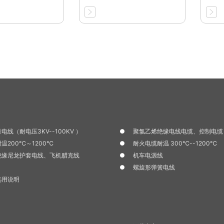
电线（耐电压3KV--100KV ）
聚氯乙烯绝缘电线电缆、控制电缆
温200℃～1200℃
耐火电缆耐温 300℃--1200℃
绝缘尼龙护套电线、飞机腊克线
机车电源线
螺旋形弹簧电线
选用说明