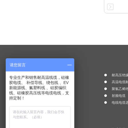
产品中心
请您留言
氟塑料绝缘耐高温电线
耐高压绝缘
专业生产和销售耐高温线缆，硅橡
耐火电线耐温 300℃--1200℃
高温电缆耐
胶电缆、 补偿导线、绕包线 、EV
新能源线、氟塑料线 、硅胶编织
硅橡胶绝缘耐高温电线
聚氯乙烯
线、硅橡胶高压线等电缆电线，支
辐照交联线
射频电缆
持定制！
补偿导线、补偿电缆
电线电缆
快速链接