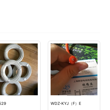
529
WDZ-KYJ（F）E