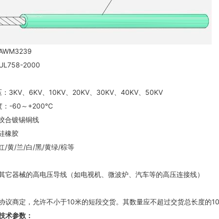
AWM3239
UL758-2000
3KV、6KV、10KV、20KV、30KV、40KV、50KV
：-60～+200℃
：绞合镀锡铜线
：硅橡胶
红/黄/兰/白/黑/黄绿/棕等
其它器械的高电压导线（如电视机、微波炉、汽车等的高压连接线）
协议商定，允许不小于10米的短段交货。其数量应不超过交货总长度的10
技术参数：