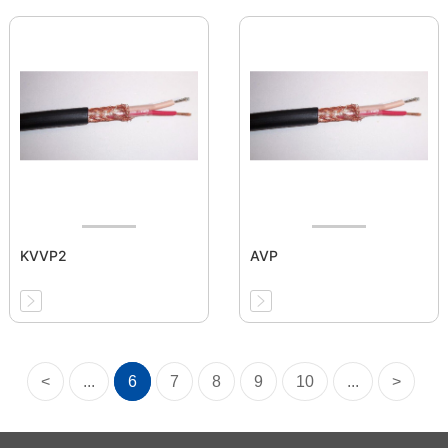
KVVP2
AVP
<
...
6
7
8
9
10
...
>