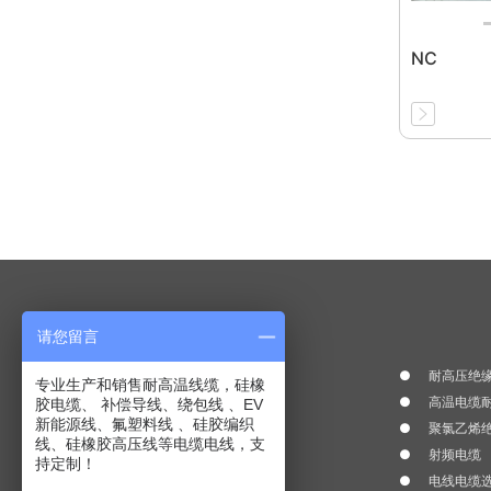
NC
Product Center
请您留言
氟塑料绝缘耐高温电线
耐高压绝缘
专业生产和销售耐高温线缆，硅橡
耐火电线耐温 300℃--1200℃
高温电缆耐
胶电缆、 补偿导线、绕包线 、EV
新能源线、氟塑料线 、硅胶编织
硅橡胶绝缘耐高温电线
聚氯乙烯
线、硅橡胶高压线等电缆电线，支
辐照交联线
射频电缆
持定制！
补偿导线、补偿电缆
电线电缆