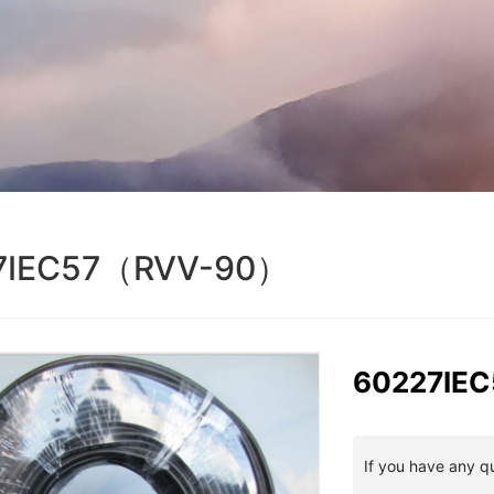
7IEC57（RVV-90）
60227IE
If you have any q