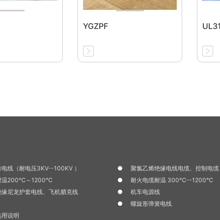
YGZPF
UL3
电线（耐电压3KV--100KV ）
聚氯乙烯绝缘电线电缆、控制电缆
温200℃～1200℃
耐火电缆耐温 300℃--1200℃
绝缘尼龙护套电线、飞机腊克线
机车电源线
螺旋形弹簧电线
选用说明