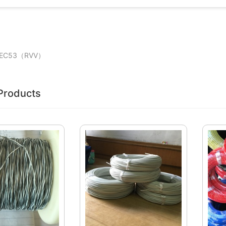
7IEC53（RVV）
Products