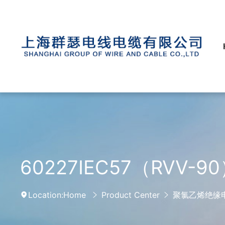
60227IEC57（RVV-9
Location:
Home
Product Center
聚氯乙烯绝缘