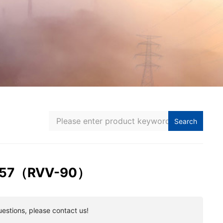
Search
C57（RVV-90）
uestions, please contact us!