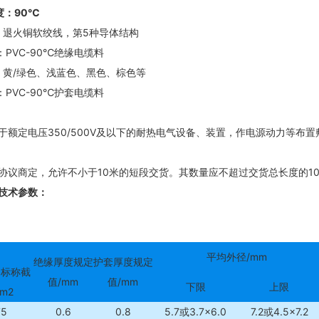
度：90℃
：
退火铜软绞线，第5种导体结构
PVC-90℃绝缘电缆料
：
黄/绿色、浅蓝色、黑色、棕色等
PVC-90℃护套电缆料
：
于额定电压350/500V及以下的耐热电气设备、装置，作电源动力等布
协议商定，允许不小于10米的短段交货。其数量应不超过交货总长度的10
技术参数：
平均外径/mm
绝缘厚度规定
护套厚度规定
和标称截
值/mm
值/mm
下限
上限
m2
75
0.6
0.8
5.7或3.7×6.0
7.2或4.5×7.2