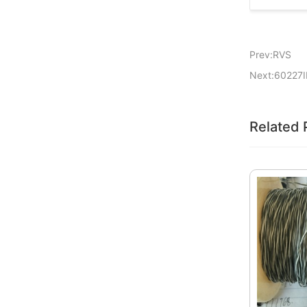
Prev:RVS
Next:6022
Related 