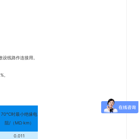
置敷设线路作连接用。
%。
70℃时最小绝缘电
阻/（MΩ·km）
0.011