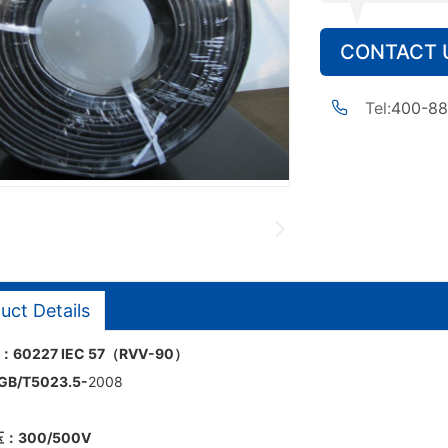
CONTACT 
Tel:
400-88
uct Details
：
60227 IEC 57
（RVV-90）
GB/T5023.5
-
2008
特性：
：300/500V