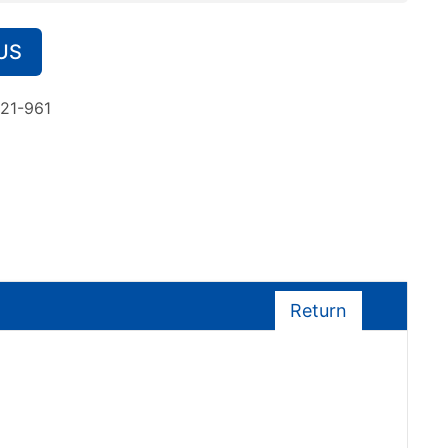
US
21-961
Return