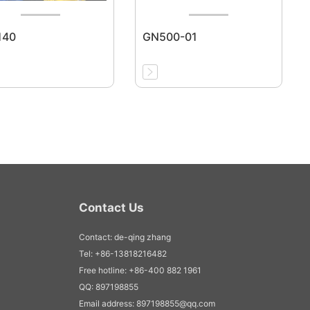
140
GN500-01
Contact Us
Contact: de-qing zhang
Tel: +86-13818216482
Free hotline: +86-400 882 1961
QQ: 897198855
Email address: 897198855@qq.com