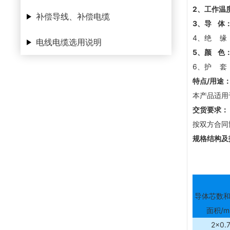
2
、工作温
补偿导线、补偿电缆
3
、导 体
4、绝 缘：
电线电缆选用说明
5
、颜 色
6、护 套：
特点/用途
本产品适用
交货要求：
按双方合同
规格结构及
导体芯数
面积/m
2×0.