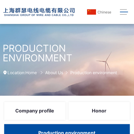
Chinese
PRODUCTION
ENVIRONMENT
Home
About Us
Production environment
Location:
Company profile
Honor
Production environment