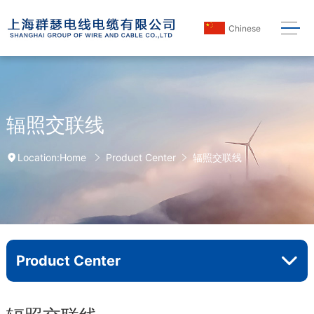
Chinese
辐照交联线
Home
Product Center
辐照交联线
Location:
Product Center