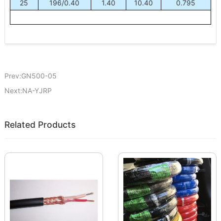
25
196/0.40
1.40
10.40
0.795
Prev:GN500-05
Next:NA-YJRP
Related Products