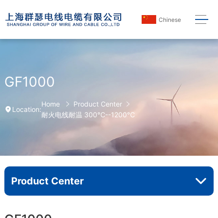
Chinese
GF1000
Home
Product Center
Location:
耐火电线耐温 300℃--1200℃
Product Center