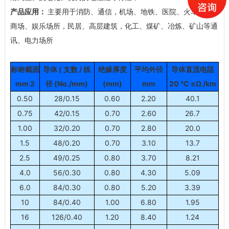
产品应用：
主要用于消防、通信，机场、地铁、医院、火车站、
商场、娱乐场所，民居、高层建筑，化工、煤矿、冶炼、矿山等通
讯、电力场所
标称截面
导体
(
支数
/
线
绝缘厚度
平均外径
导体直流电阻
mm 2
径
(No./mm)
(mm)
mm
20
℃
≤Ω /km
0.50
28/0.15
0.60
2.20
40.1
0.75
42/0.15
0.70
2.60
26.7
1.00
32/0.20
0.70
2.80
20.0
1.5
48/0.20
0.70
3.10
13.7
2.5
49/0.25
0.80
3.70
8.21
4.0
56/0.30
0.80
4.30
5.09
6.0
84/0.30
0.80
5.20
3.39
10
84/0.40
1.00
6.80
1.95
16
126/0.40
1.20
8.40
1.24