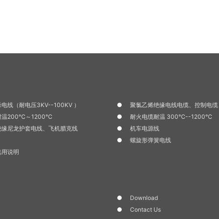
电线（耐电压3KV--100KV ）
聚氯乙烯绝缘电线电缆、控制电缆
温200℃～1200℃
耐火电缆耐温 300℃--1200℃
绝缘尼龙护套电线、飞机腊克线
机车电源线
螺旋形弹簧电线
选用说明
Download
Contact Us