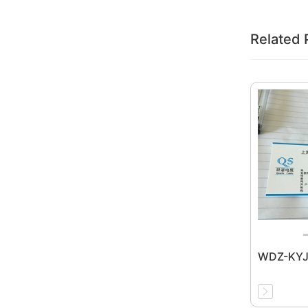
Related 
WDZ-KY