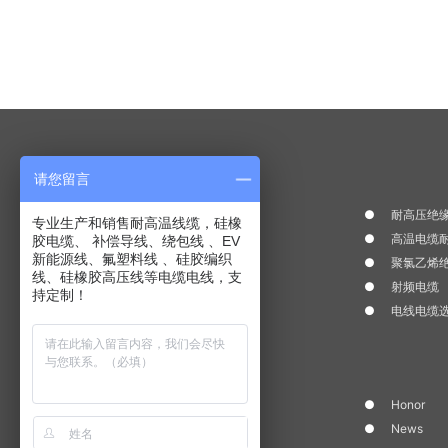
Product Center
请您留言
氟塑料绝缘耐高温电线
耐高压绝缘
专业生产和销售耐高温线缆，硅橡
耐火电线耐温 300℃--1200℃
高温电缆耐
胶电缆、 补偿导线、绕包线 、EV
新能源线、氟塑料线 、硅胶编织
硅橡胶绝缘耐高温电线
聚氯乙烯
线、硅橡胶高压线等电缆电线，支
辐照交联线
射频电缆
持定制！
补偿导线、补偿电缆
电线电缆
Quick Link
Company Profile
Honor
Quality
News