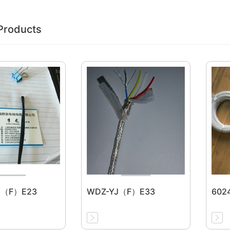
Products
J（F）E23
WDZ-YJ（F）E33
6024