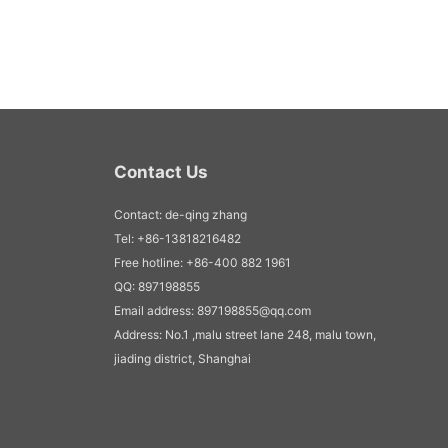
Contact Us
Contact: de-qing zhang
Tel: +86-13818216482
Free hotline: +86-400 882 1961
QQ: 897198855
Email address: 897198855@qq.com
Address: No.1 ,malu street lane 248, malu town,
jiading district, Shanghai