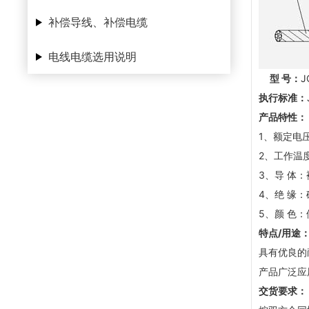
补偿导线、补偿电缆
电线电缆选用说明
型 号：
J
执行标准：
产品特性：
1、额定电压：
2、工作温度
3、导 体
4、绝 缘
5、颜 色
特点/用途
具有优良的
产品广泛应
交货要求：