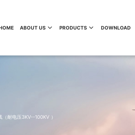
HOME
ABOUT US
PRODUCTS
DOWNLOAD
耐电压3KV--100KV ）