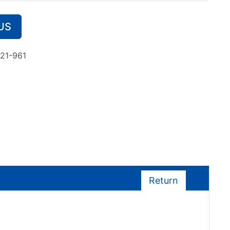
US
21-961
Return