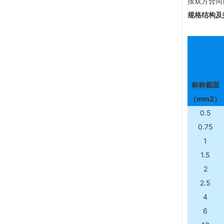
按双方合同
规格结构及
标称截面
（mm2）
0.5
0.75
1
1.5
2
2.5
4
6