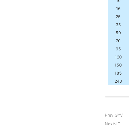
10
16
25
35
50
70
95
120
150
185
240
Prev:GYV
Next:JG