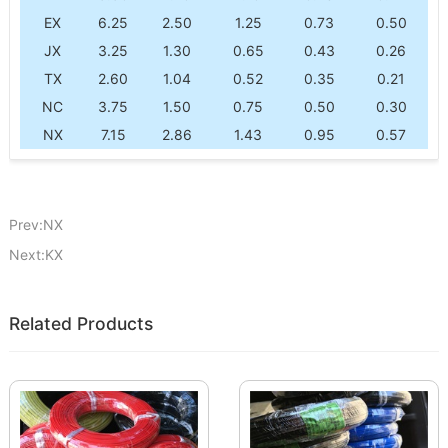
EX
6.25
2.50
1.25
0.73
0.50
JX
3.25
1.30
0.65
0.43
0.26
TX
2.60
1.04
0.52
0.35
0.21
NC
3.75
1.50
0.75
0.50
0.30
NX
7.15
2.86
1.43
0.95
0.57
Prev:NX
Next:KX
Related Products