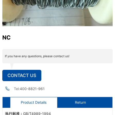
NC
If you have any questions, please contact us!
CONTACT US
Tel:
400-8821-961
Product Details
Return
执行标准：
GB/T4989-1994