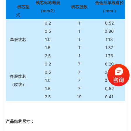
线芯标称截面
合金丝单线直径
线芯型
线芯股数
（mm2）
（ mm ）
式
0.2
1
0.52
0.5
1
0.80
单股线芯
1.0
1
1.13
1.5
1
1.37
2.5
1
1.76
0.2
7
0.20
0.5
7
0.30
多股线芯
1.0
7
0.43
（软线）
1.5
7
0.52
2.5
19
0.41
产品结构尺寸：