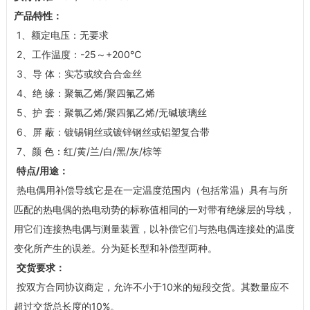
产品特性：
1、额定电压：无要求
2、工作温度：-25～+200℃
3、导 体：实芯或绞合合金丝
4、绝 缘：聚氯乙烯/聚四氟乙烯
5、护 套：聚氯乙烯/聚四氟乙烯/无碱玻璃丝
6、屏 蔽：镀锡铜丝或镀锌钢丝或铝塑复合带
7、颜 色：红/黄/兰/白/黑/灰/棕等
特点/用途：
热电偶用补偿导线它是在一定温度范围内（包括常温）具有与所
匹配的热电偶的热电动势的标称值相同的一对带有绝缘层的导线，
用它们连接热电偶与测量装置，以补偿它们与热电偶连接处的温度
变化所产生的误差。分为延长型和补偿型两种。
交货要求：
按双方合同协议商定，允许不小于10米的短段交货。其数量应不
超过交货总长度的10%。