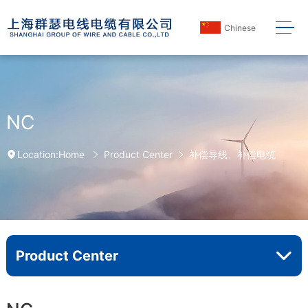
Chinese
NC
Home
Product Center
补偿导线、补偿电缆
Location:
Product Center