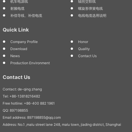
机车电源线
辐照交联线
射频电缆
螺旋形弹簧电线
补偿导线、补偿电缆
电线电缆选用说明
Quick Link
Company Profile
Honor
Download
Quality
News
Contact Us
Production Environment
Contact Us
Contact: de-qing zhang
Tel: +86-13818216482
Free hotline: +86-400 882 1961
QQ: 897198855
Email address: 897198855@qq.com
Address: No.1 ,malu street lane 248, malu town, jiading district, Shanghai