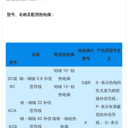
型号、名称及配用热电偶：
热电偶分
产品用型号含
名称
配用热电偶
度号
义
型号
铂铑 10- 铂
SC或
铜 - 铜镍 0.6 补偿
热电偶
S或R
S- 表示热电特
RC
型导线
铂铑 13- 铂
性允差为精密
热电偶
级补偿导线；
铁 - 铜镍 22 补偿
P- 表示有屏蔽
KCA
型导线
层的补偿导
铜 - 铜镍 40 补偿
镍铬 - 镍硅热
K
线； G- 表示
KCB
型导线
电偶