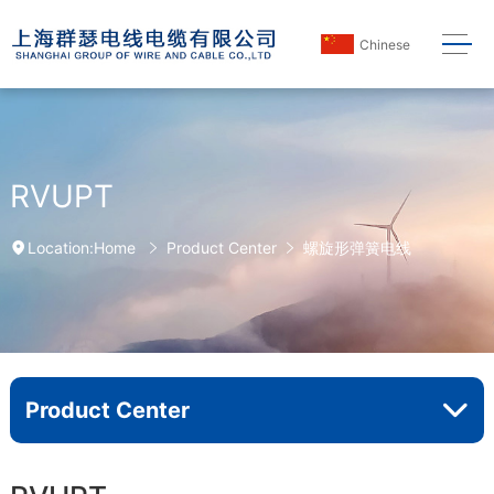
Chinese
RVUPT
Home
Product Center
螺旋形弹簧电线
Location:
Product Center