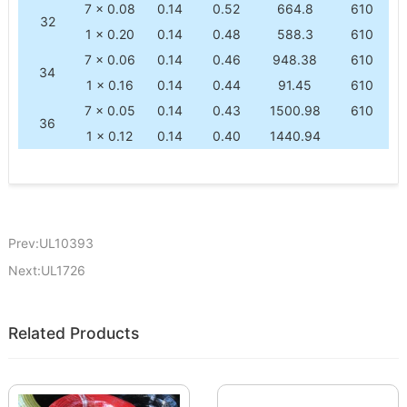
7 × 0.08
0.14
0.52
664.8
610
32
1 × 0.20
0.14
0.48
588.3
610
7 × 0.06
0.14
0.46
948.38
610
34
1 × 0.16
0.14
0.44
91.45
610
7 × 0.05
0.14
0.43
1500.98
610
36
1 × 0.12
0.14
0.40
1440.94
Prev:UL10393
Next:UL1726
Related Products