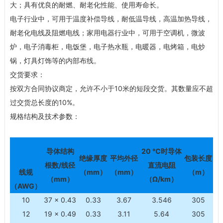
大；具有优良的耐燃、耐老化性能、使用寿命长。
电子行业中，可用于温度补偿导线，耐低温导线，高温加热导线，
耐老化电线及阻燃电线；家用电器行业中，可用于空调机，微波
炉，电子消毒柜，电饭堡，电子热水瓶，电暖器，电烤箱，电炒
锅，灯具灯饰等的内部布线。
交货要求：
按双方合同协议商定，允许不小于10米的短段交货。其数量应不超
过交货总长度的10%。
规格结构及技术参数：
导体结构
20 ℃
时导体
绝缘厚度
平均外径
包装长度
根数/线径
直流电阻
线规
（mm）
（mm）
（m）
（mm）
（Ω/km）
（AWG）
10
37 × 0.43
0.33
3.67
3.546
305
12
19 × 0.49
0.33
3.11
5.64
305