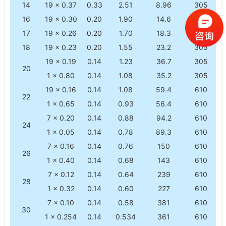
14
19 × 0.37
0.33
2.51
8.96
305
16
19 × 0.30
0.20
1.90
14.6
305
17
19 × 0.26
0.20
1.70
18.3
305
18
19 × 0.23
0.20
1.55
23.2
305
19 × 0.19
0.14
1.23
36.7
305
20
1 × 0.80
0.14
1.08
35.2
305
19 × 0.16
0.14
1.08
59.4
610
22
1 × 0.65
0.14
0.93
56.4
610
7 × 0.20
0.14
0.88
94.2
610
24
1 × 0.05
0.14
0.78
89.3
610
7 × 0.16
0.14
0.76
150
610
26
1 × 0.40
0.14
0.68
143
610
7 × 0.12
0.14
0.64
239
610
28
1 × 0.32
0.14
0.60
227
610
7 × 0.10
0.14
0.58
381
610
30
1 × 0.254
0.14
0.534
361
610