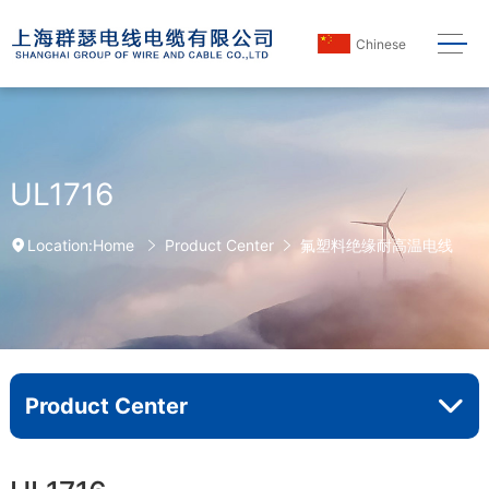
Chinese
UL1716
Home
Product Center
氟塑料绝缘耐高温电线
Location:
Product Center