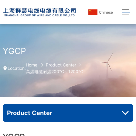
Chinese
YGCP
Home
Product Center
Location:
高温电缆耐温200℃～1200℃
Product Center