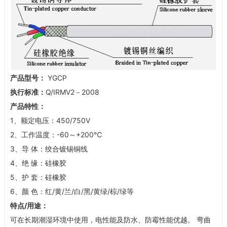
产品型号：
YGCP
执行标准：
Q/IRMV2－2008
产品特性：
1、额定电压：450/750V
2、工作温度：-60～+200℃
3、导 体：绞合镀锡铜线
4、绝 缘：硅橡胶
5、护 套：硅橡胶
6、颜 色：红/黄/兰/白/黑/黄绿/棕/绿等
特点/用途：
可在长期潮湿环境中使用，电性能及防水、防霉性能优越。 弯曲