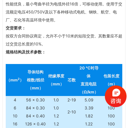
性能优良，最小弯曲半径为电缆外径16倍，可移动使用。使用于交
流额定电压450/750V及以下各种移动式电机、钢铁、航空、电
厂、石化等高温环境中使用。
交货要求：
按双方合同协议商定，允许不小于10米的短段交货。其数量应不超
过交货总长度的10%。
规格结构及技术参数：
20 ℃时导
导体结构
绝缘厚度
体
包装长度
2
（mm
）
根数/线径
芯数
（mm）
直流电阻
（m）
（mm）
（Ω/km）
4
56 × 0.30
1.0
2-19
5.09
100
6
84 × 0.30
1.0
3.39
100
2-10
10
84 × 0.40
1.2
1.82
100
16
126 × 0.40
1.2
1.22
100