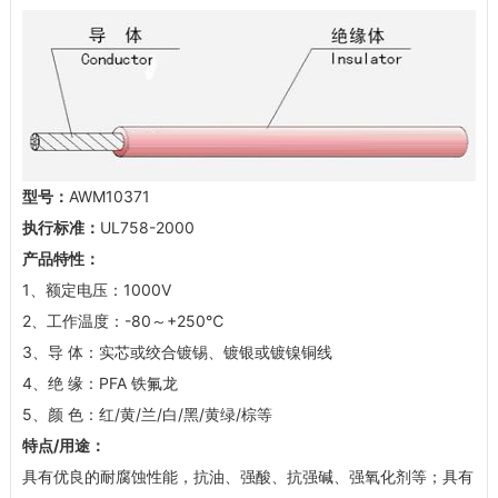
型号：
AWM10371
执行标准：
UL758-2000
产品特性：
1、额定电压：1000V
2、工作温度：-80～+250℃
3、导 体：实芯或绞合镀锡、镀银或镀镍铜线
4、绝 缘：PFA 铁氟龙
5、颜 色：红/黄/兰/白/黑/黄绿/棕等
特点/用途：
具有优良的耐腐蚀性能，抗油、强酸、抗强碱、强氧化剂等；具有