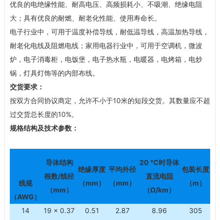
优良的电绝缘性能、耐高电压、高频损耗小、不吸潮、绝缘电阻
大；具有优良的耐燃、耐老化性能、使用寿命长。
电子行业中，可用于温度补偿导线，耐低温导线，高温加热导线，
耐老化电线及阻燃电线；家用电器行业中，可用于空调机，微波
炉，电子消毒柜，电饭堡，电子热水瓶，电暖器，电烤箱，电炒
锅，灯具灯饰等的内部布线。
交货要求：
按双方合同协议商定，允许不小于10米的短段交货。其数量应不超
过交货总长度的10%。
规格结构及技术参数：
导体结构
20 ℃
时导体
绝缘厚度
平均外径
包装长度
根数/线径
直流电阻
线规
（mm）
（mm）
（m）
（mm）
（Ω/km）
（AWG）
14
19 × 0.37
0.51
2.87
8.96
305