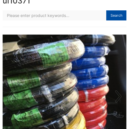
ul10371
Search