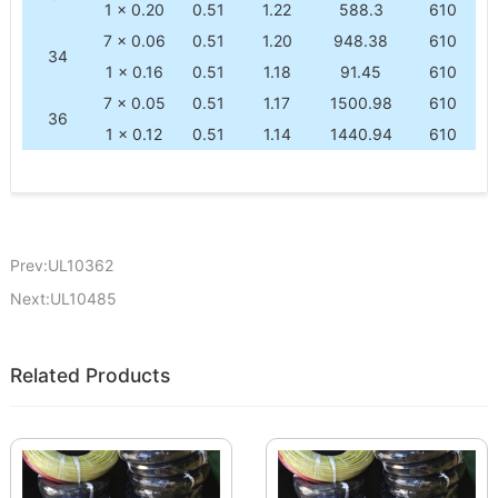
1 × 0.20
0.51
1.22
588.3
610
7 × 0.06
0.51
1.20
948.38
610
34
1 × 0.16
0.51
1.18
91.45
610
7 × 0.05
0.51
1.17
1500.98
610
36
1 × 0.12
0.51
1.14
1440.94
610
Prev:UL10362
Next:UL10485
Related Products