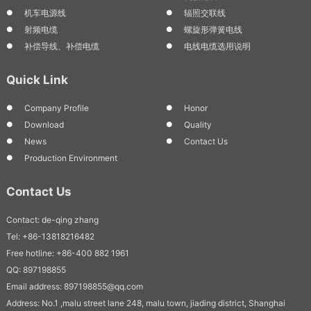
机车电源线
辐照交联线
射频电缆
螺旋形弹簧电线
补偿导线、补偿电缆
电线电缆选用说明
Quick Link
Company Profile
Honor
Download
Quality
News
Contact Us
Production Environment
Contact Us
Contact: de-qing zhang
Tel: +86-13818216482
Free hotline: +86-400 882 1961
QQ: 897198855
Email address: 897198855@qq.com
Address: No.1 ,malu street lane 248, malu town, jiading district, Shanghai