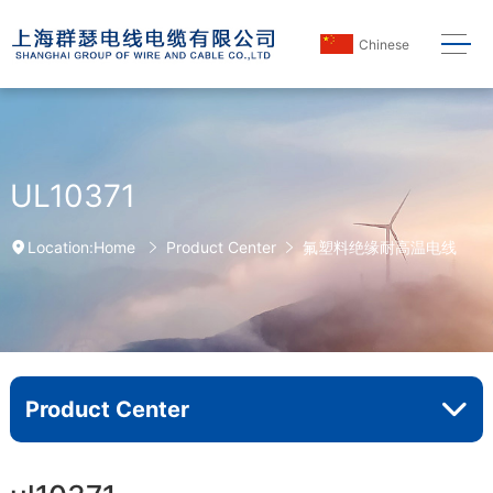
Chinese
UL10371
Home
Product Center
氟塑料绝缘耐高温电线
Location:
Product Center