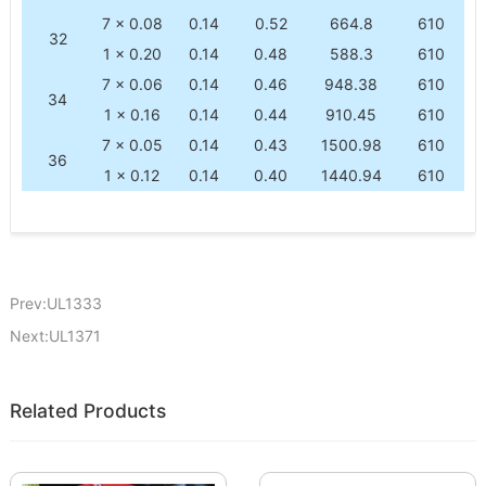
7 × 0.08
0.14
0.52
664.8
610
32
1 × 0.20
0.14
0.48
588.3
610
7 × 0.06
0.14
0.46
948.38
610
34
1 × 0.16
0.14
0.44
910.45
610
7 × 0.05
0.14
0.43
1500.98
610
36
1 × 0.12
0.14
0.40
1440.94
610
Prev:UL1333
Next:UL1371
Related Products