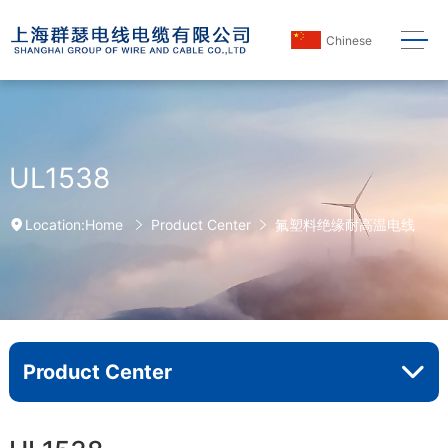
Chinese
UL1538
Home
Product Center
氟塑料绝缘耐高温电线
Location:
Product Center