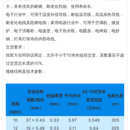
大；具有优良的耐燃、耐老化性能、使用寿命长。
电子行业中，可用于温度补偿导线，耐低温导线，高温加热导线，
耐老化电线及阻燃电线；家用电器行业中，可用于空调机，微波
炉，电子消毒柜，电饭堡，电子热水瓶，电暖器，电烤箱，电炒
锅，灯具灯饰等的内部布线。
交货要求：
按双方合同协议商定，允许不小于10米的短段交货。其数量应不超
过交货总长度的10%。
规格结构及技术参数：
导体结构
20 ℃
时导体
绝缘厚度
平均外径
包装长度
根数/线径
直流电阻
线规
（mm）
（mm）
（m）
（mm）
（Ω/km）
（AWG）
10
37 × 0.43
0.33
3.67
3.546
305
12
19 × 0.49
0.33
3.11
5.64
305