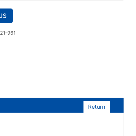
US
21-961
Return