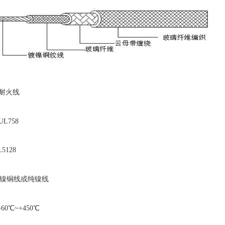
耐火线
L758
5128
镍铜线或纯镍线
0℃~+450℃