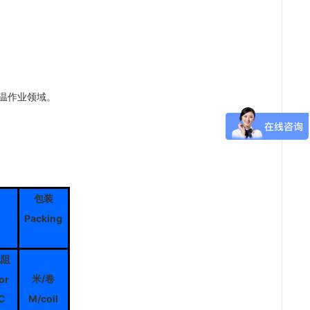
温作业领域。
包装
Packing
电阻
/
or
米
卷
DC
M/coil