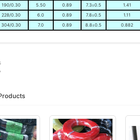
190/0.30
5.50
0.89
7.3
0.5
1.41
±
228/0.30
6.0
0.89
7.8
0.5
1.11
±
304/0.30
7.0
0.89
8.8
0.5
0.882
±
5
7
Products