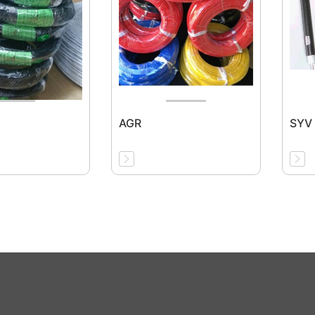
AGR
SYV