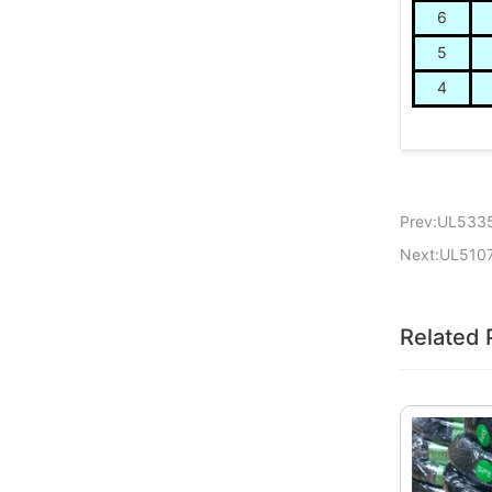
6
5
4
Prev:UL533
Next:UL510
Related 