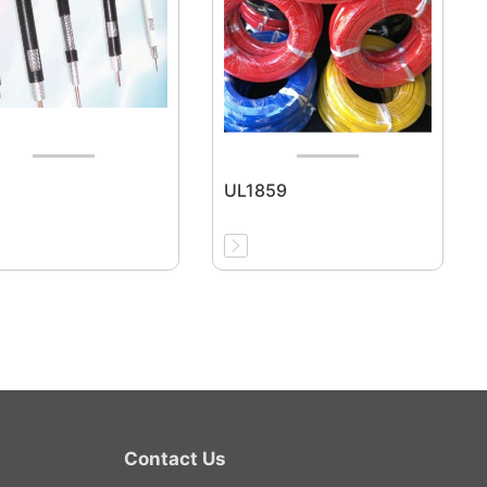
UL1859
Contact Us