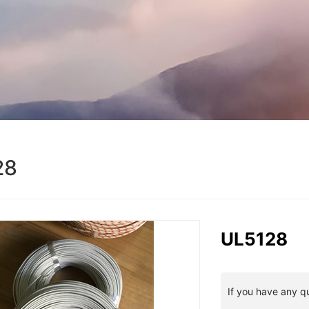
28
Zoom
UL5128
If you have any q