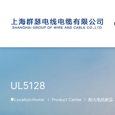
UL5128
Location:
Home
Product Center
耐火电线耐温 3