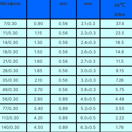
NO.xфmm
mm
mm
℃
20
Ω/km
7/0.30
0.90
0.56
2.1
0.3
37.4
±
11/0.30
1.15
0.56
2.3
0.3
23.5
±
14/0.30
1.30
0.56
2.4
0.3
18.5
±
18/0.30
1.50
0.56
2.6
0.3
14.6
±
21/0.30
1.60
0.56
2.7
0.3
11.5
±
28/0.30
1.85
0.56
3.0
0.3
9.15
±
35/0.30
2.10
0.56
3.2
0.3
7.26
±
49/0.30
2.70
0.56
3.8
0.3
5.75
±
56/0.30
2.80
0.89
4.6
0.5
4.48
±
77/0.30
3.40
0.89
5.2
0.5
3.55
±
112/0.30
4.20
0.89
6.0
0.5
2.23
±
140/0.30
4.50
0.89
6.3
0.5
1.76
±