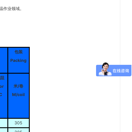
温作业领域。
包装
Packing
电阻
/
or
米
卷
DC
M/coil
305