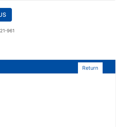
US
21-961
Return