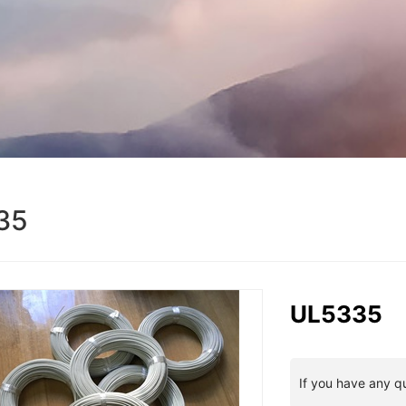
35
UL5335
If you have any q