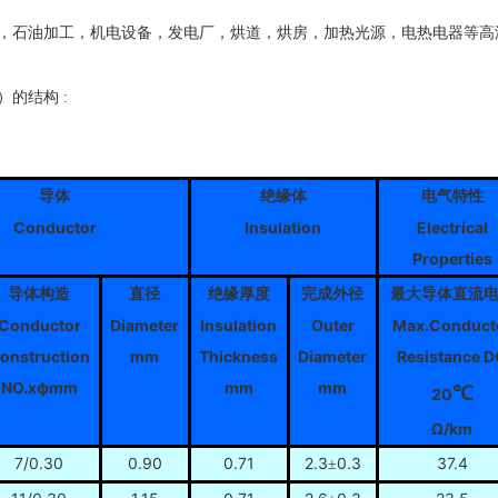
，石油加工，机电设备，发电厂，烘道，烘房，加热光源，电热电器等高
的结构 :
导体
绝缘体
电气特性
Conductor
Insulation
Electrical
Properties
导体构造
直径
绝缘厚度
完成外径
最大导体直流
Conductor
Diameter
Insulation
Outer
Max.Conduct
onstruction
mm
Thickness
Diameter
Resistance 
NO.xфmm
mm
mm
℃
20
Ω/km
7/0.30
0.90
0.71
2.3
0.3
37.4
±