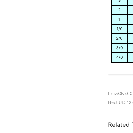
3
2
1
1/0
2/0
3/0
4/0
Prev:GN500
Next:UL512
Related 