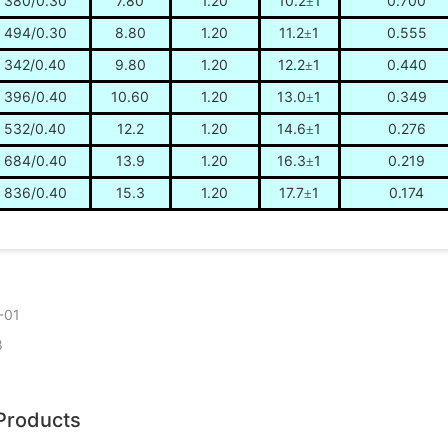
380/0.30
7.80
1.20
10.2
1
0.700
±
494/0.30
8.80
1.20
11.2
1
0.555
±
342/0.40
9.80
1.20
12.2
1
0.440
±
396/0.40
10.60
1.20
13.0
1
0.349
±
532/0.40
12.2
1.20
14.6
1
0.276
±
684/0.40
13.9
1.20
16.3
1
0.219
±
836/0.40
15.3
1.20
17.7
1
0.174
±
-01
8
Products