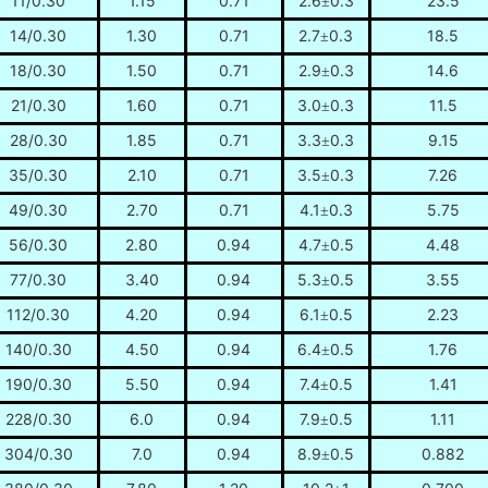
11/0.30
1.15
0.71
2.6
0.3
23.5
±
14/0.30
1.30
0.71
2.7
0.3
18.5
±
18/0.30
1.50
0.71
2.9
0.3
14.6
±
21/0.30
1.60
0.71
3.0
0.3
11.5
±
28/0.30
1.85
0.71
3.3
0.3
9.15
±
35/0.30
2.10
0.71
3.5
0.3
7.26
±
49/0.30
2.70
0.71
4.1
0.3
5.75
±
56/0.30
2.80
0.94
4.7
0.5
4.48
±
77/0.30
3.40
0.94
5.3
0.5
3.55
±
112/0.30
4.20
0.94
6.1
0.5
2.23
±
140/0.30
4.50
0.94
6.4
0.5
1.76
±
190/0.30
5.50
0.94
7.4
0.5
1.41
±
228/0.30
6.0
0.94
7.9
0.5
1.11
±
304/0.30
7.0
0.94
8.9
0.5
0.882
±