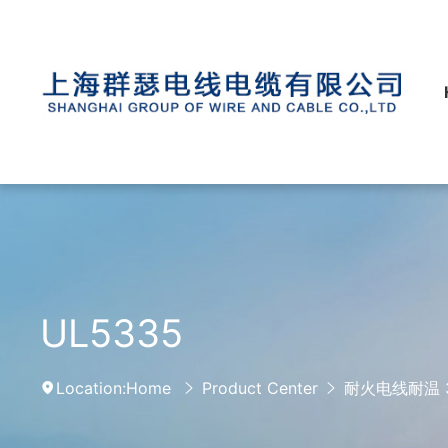
UL5335
Location:
Home
Product Center
耐火电线耐温 3