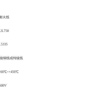
耐火线
L758
5335
镍铜线或纯镍线
0℃~+450℃
00V